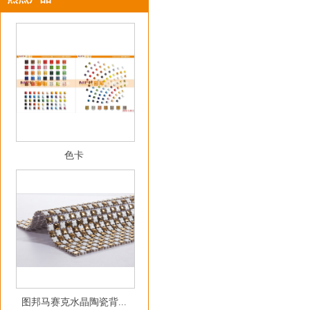
色卡
图邦马赛克水晶陶瓷背...