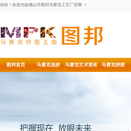
你好！欢迎光临佛山市图邦马赛克工艺厂官网 ！
图邦首页
马赛克混拼
马赛克艺术剪画
马赛克拼图