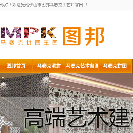
你好！欢迎光临佛山市图邦马赛克工艺厂官网 ！
图邦首页
马赛克混拼
马赛克艺术剪画
马赛克拼图